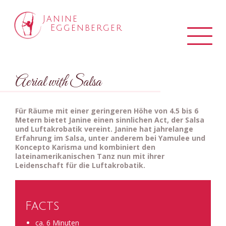
J
a
n
i
n
e
E
g
g
e
n
b
e
r
g
e
r
Tog
nav
Aerial with Salsa
Für Räume mit einer geringeren Höhe von 4.5 bis 6
Metern bietet Janine einen sinnlichen Act, der Salsa
und Luftakrobatik vereint. Janine hat jahrelange
Erfahrung im Salsa, unter anderem bei Yamulee und
Koncepto Karisma und kombiniert den
lateinamerikanischen Tanz nun mit ihrer
Leidenschaft für die Luftakrobatik.
Facts
ca. 6 Minuten