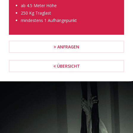
ab 4.5 Meter Höhe
250 Kg Traglast
mindestens 1 Aufhängepunkt
ANFRAGEN
ÜBERSICHT